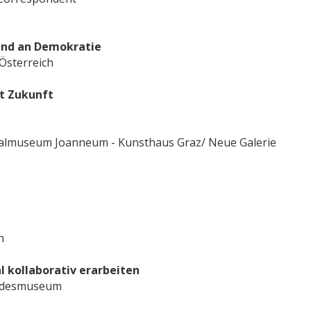
 und an Demokratie
Österreich
it Zukunft
salmuseum Joanneum - Kunsthaus Graz/ Neue Galerie
n
l kollaborativ erarbeiten
andesmuseum