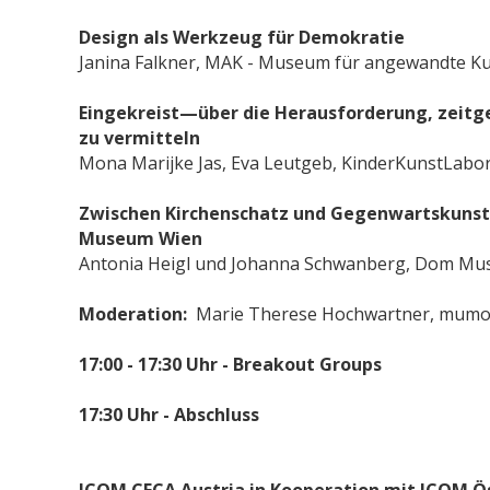
Design als Werkzeug für Demokratie
Janina Falkner, MAK - Museum für angewandte K
Eingekreist—über die Herausforderung, zeitg
zu vermitteln
Mona Marijke Jas, Eva Leutgeb, KinderKunstLabor 
Zwischen Kirchenschatz und Gegenwartskunst
Museum Wien
Antonia Heigl und Johanna Schwanberg, Dom M
Moderation:
Marie Therese Hochwartner, mumok
17:00 - 17:30 Uhr - Breakout Groups
17:30 Uhr - Abschluss
ICOM CECA Austria in Kooperation mit ICOM Ö