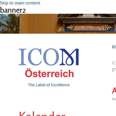
Skip to main content
banner2
M
IC
g
The Label of Excellence
A
N