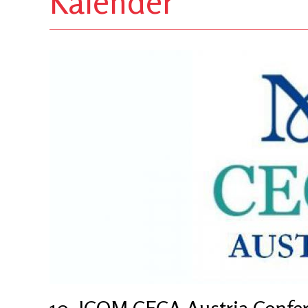
Kalender
10. ICOM CECA Austria Confe