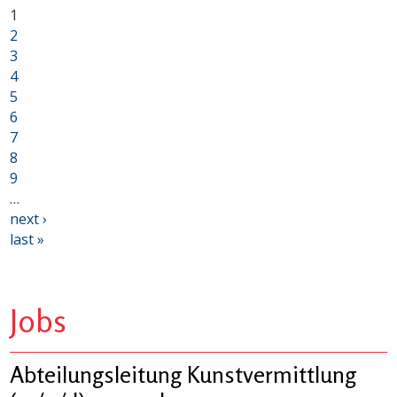
1
2
3
4
5
6
7
8
9
…
next ›
last »
Jobs
Abteilungsleitung Kunstvermittlung