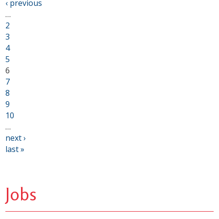
‹ previous
…
2
3
4
5
6
7
8
9
10
…
next ›
last »
Jobs