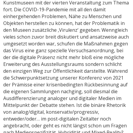
Kunstmuseen mit der vierten Veranstaltung zum Thema
fort. Die COVID-19-Pandemie mit all den damit
einhergehenden Problemen, Nähe zu Menschen und
Objekten herstellen zu können, hat der Problematik in
den Museen zusätzliche ‚Virulenz‘ gegeben. Wenngleich
vieles schon zuvor breit diskutiert und ansatzweise auch
umgesetzt worden war, schufen die Maßnahmen gegen
das Virus eine ganz spezielle Versuchsanordnung, bei
der die digitale Präsenz nicht mehr bloß eine mögliche
Erweiterung des Ausstellungsraums sondern schlicht
den einzigen Weg zur Öffentlichkeit darstellte. Während
die Schwerpunktsetzung unserer Konferenz von 2021
der Prämisse einer krisenbedingten Rückbesinnung auf
die eigenen Sammlungen nachging, soll diesmal die
Ausdifferenzierung analoger und digitaler Medien im
Mittelpunkt der Debatte stehen. Ist die binäre Rhetorik
von analog/digital, konservativ/progressiv,
entweder/oder… im post-digitalen Zeitalter noch
angebracht, oder geht es nicht längst schon um Fragen
nach Medienspezifizität, Hybridität und Mixed-Reality?