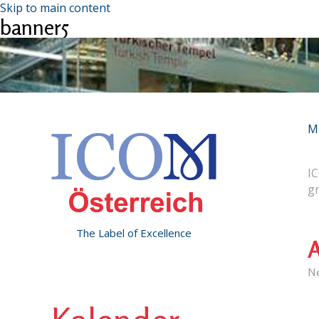
Skip to main content
banner5
M
IC
g
The Label of Excellence
A
N