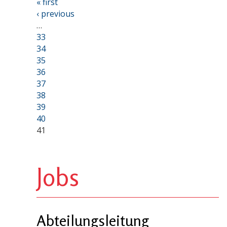
« first
‹ previous
…
33
34
35
36
37
38
39
40
41
Jobs
Abteilungsleitung