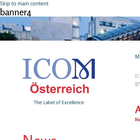
Skip to main content
banner4
M
IC
g
The Label of Excellence
A
N