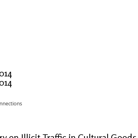
014
014
nnections
 on Illicit Traffic in Cultural Goods