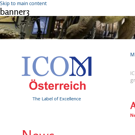
Skip to main content
banner3
M
IC
g
The Label of Excellence
A
N