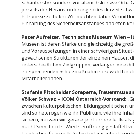
Schaufenster sondern vor allem diskursive Orte. G
jenseits der Herausforderungen des derzeit schwie
Erlebnisse zu holen. Wir möchten daher Vermittl
Einhaltung des Sicherheitsabstandes anbieten kö
Peter Aufreiter, Technisches Museum Wien – 
Museen ist deren Stärke und gleichzeitig die gro
und Voraussetzungen in einer schwierigen Situatio
gewachsenen Strukturen der einzelnen Häuser, die
unterschiedlichen Zielgruppen, verlangen eine d
entsprechenden Schutzmaßnahmen sowohl für die 
Mitarbeiter/innen.“
Stefania Pitscheider Soraperra, Frauenmuseum
Völker Schwaz – ICOM Österreich-Vorstand:
„Gr
zwischen kulturpolitischen, bildungspolitische
sind so heterogen wie ihr Publikum, wie ihre Inha
sichern, müssen wir gerade jetzt unsere Rolle als
macht Sinn, bei der Wiedereröffnung gestaffelt vo
langfristige finanzielle Sicherheit garantiert wer