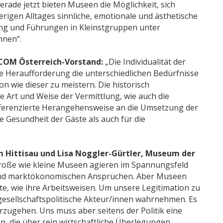
erade jetzt bieten Museen die Möglichkeit, sich
rigen Alltages sinnliche, emotionale und ästhetische
ung und Führungen in Kleinstgruppen unter
nnen“.
ICOM Österreich-Vorstand:
„Die Individualität der
ße Heraufforderung die unterschiedlichen Bedürfnisse
n wie dieser zu meistern. Die historisch
 Art und Weise der Vermittlung, wie auch die
ifferenzierte Herangehensweise an die Umsetzung der
Gesundheit der Gäste als auch für die
 Hittisau und Lisa Noggler-Gürtler, Museum der
oße wie kleine Museen agieren im Spannungsfeld
n und marktökonomischen Ansprüchen. Aber Museen
lte, wie ihre Arbeitsweisen. Um unsere Legitimation zu
 gesellschaftspolitische Akteur/innen wahrnehmen. Es
rzugehen. Uns muss aber seitens der Politik eine
den, die über rein wirtschaftliche Überlegungen