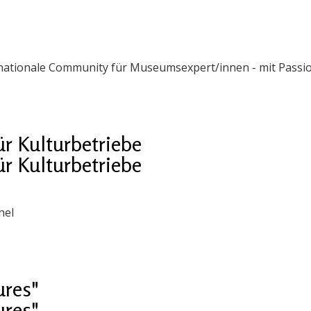
ernationale Community für Museumsexpert/innen - mit Passi
ür Kulturbetriebe
ür Kulturbetriebe
hel
ures"
ures"