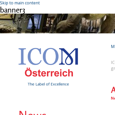
Skip to main content
banner3
M
IC
g
The Label of Excellence
A
N