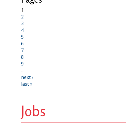
1
2
3
4
5
6
7
8
9
…
next ›
last »
Jobs