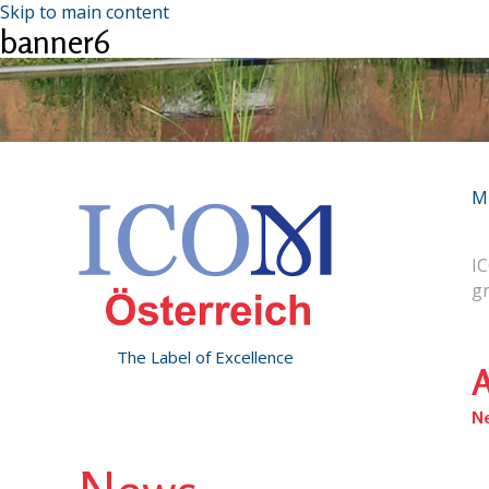
Skip to main content
banner6
M
IC
g
The Label of Excellence
A
N