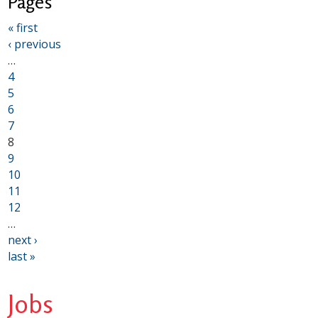
Pages
« first
‹ previous
…
4
5
6
7
8
9
10
11
12
…
next ›
last »
Jobs