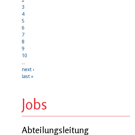
3
4
5
6
7
8
9
10
…
next ›
last »
Jobs
Abteilungsleitung