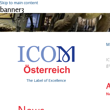
Skip to main content
banner3
M
IC
g
The Label of Excellence
A
N