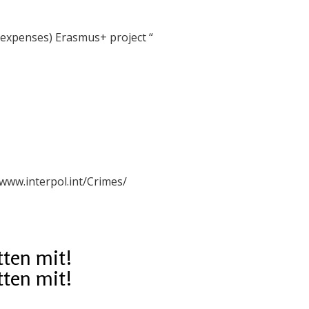
 expenses) Erasmus+ project “
/www.interpol.int/Crimes/
tten mit!
tten mit!