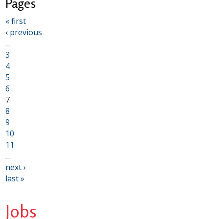
Pages
« first
‹ previous
…
3
4
5
6
7
8
9
10
11
…
next ›
last »
Jobs