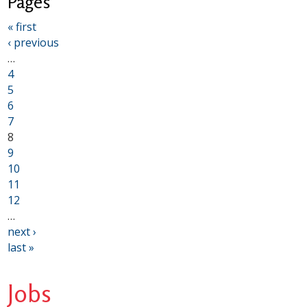
Pages
« first
‹ previous
…
4
5
6
7
8
9
10
11
12
…
next ›
last »
Jobs