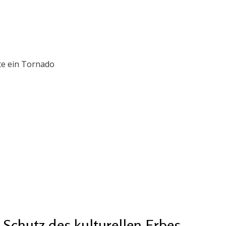
te ein Tornado
chutz des kulturellen Erbes