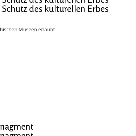
chutz des kulturellen Erbes
chischen Museen erlaubt.
managment
managment