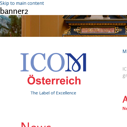
Skip to main content
banner2
M
IC
g
The Label of Excellence
A
N