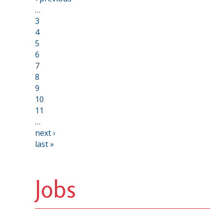
…
3
4
5
6
7
8
9
10
11
…
next ›
last »
Jobs