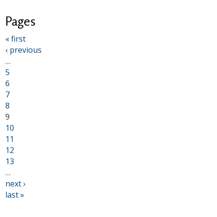
Pages
« first
‹ previous
…
5
6
7
8
9
10
11
12
13
…
next ›
last »