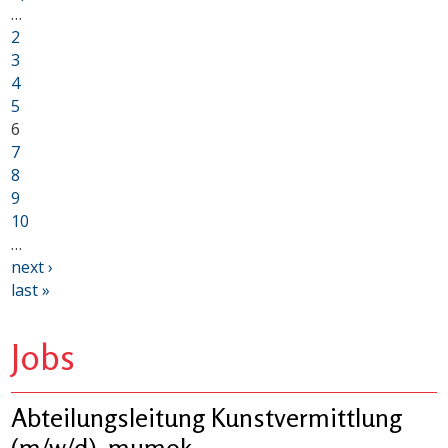
…
2
3
4
5
6
7
8
9
10
…
next ›
last »
Jobs
Abteilungsleitung Kunstvermittlung
(m/w/d), mumok