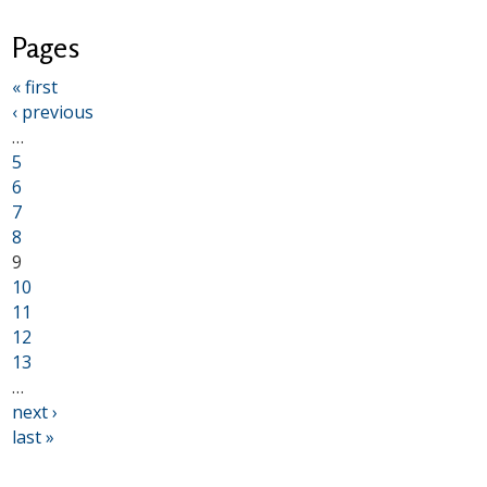
Pages
« first
‹ previous
…
5
6
7
8
9
10
11
12
13
…
next ›
last »